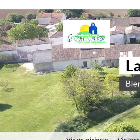
L
Bie