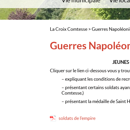
Vie municipale
Vie loca
Communauté de communes
Amitié Vil
Bienvenue à La Croix Comtesse
Fête médié
Conseil municipal
Centre de l
La Croix Comtesse
>
Guerres Napoléon
Démarches
Scolarité
Urbanisme
Relais Ass
Guerres Napoléo
Cimetière
Sport et cu
Salle communale
JEUNES
Déchets, déchetterie
Cliquer sur le lien ci-dessous vous y tr
Contacts utiles/Infos services
– expliquant les conditions de rec
– présentant certains soldats aya
Comtesse.)
– présentant la médaille de Saint 
soldats de l’empire