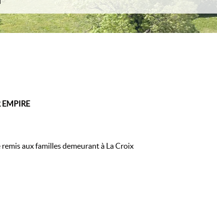
m
a motte
 Comtesse au 20ème siècle
s Romanes
 d’écoles
urs de La
82
 EMPIRE
Napoléon
 remis aux familles demeurant à La Croix