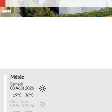
m
a motte
 Comtesse au 20ème siècle
s Romanes
 d’écoles
urs de La
82
Napoléon
Météo
Samedi
08 Août 2026
19°C
36°C
Dimanche
09 Août 2026