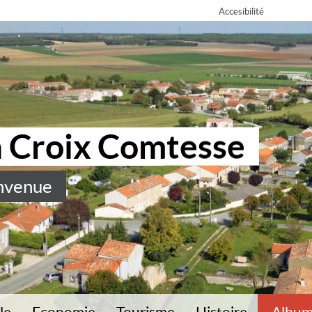
Accesibilité
a Croix Comtesse
nvenue