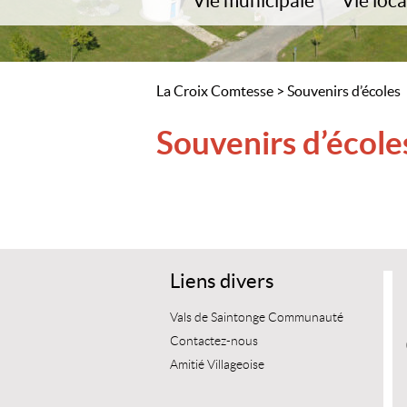
Vie municipale
Vie loca
Communauté de communes
Amitié Vil
Bienvenue à La Croix Comtesse
Fête médié
Conseil municipal
Centre de l
La Croix Comtesse
>
Souvenirs d’écoles
Démarches
Scolarité
Urbanisme
Relais Ass
Souvenirs d’école
Cimetière
Sport et cu
Salle communale
Déchets, déchetterie
Contacts utiles/Infos services
Liens divers
Vals de Saintonge Communauté
Contactez-nous
Amitié Villageoise