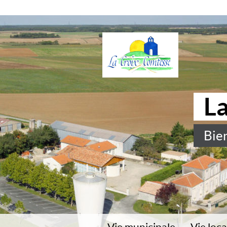
L
Bie